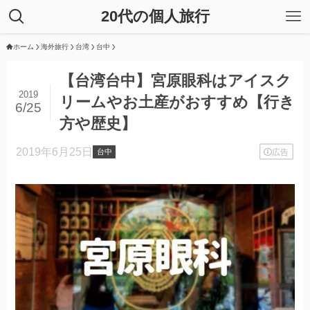
20代の個人旅行
ホーム
海外旅行
台湾
台中
【台湾台中】宮原眼科はアイスク
2019
リームやお土産がおすすめ【行き
6/25
方や歴史】
2019年6月25日
広告
台中