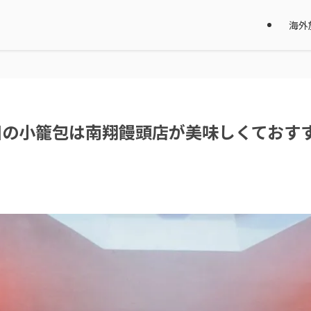
海外
園の小籠包は南翔饅頭店が美味しくておす