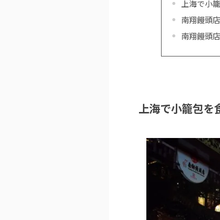
上海で小
南翔饅頭
南翔饅頭
上海で小籠包を