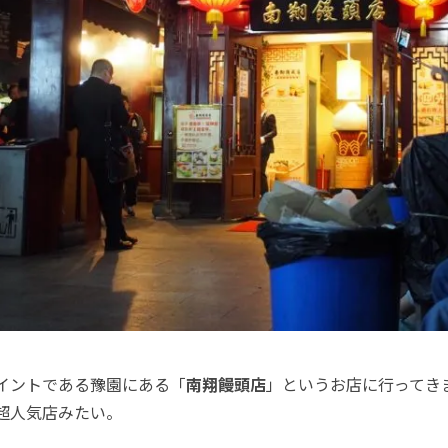
イントである豫園にある「
南翔饅頭店
」というお店に行ってき
超人気店みたい。