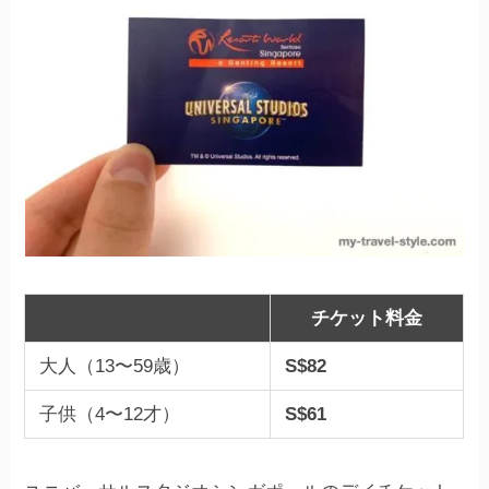
チケット料金
大人（13〜59歳）
S$82
子供（4〜12才）
S$61