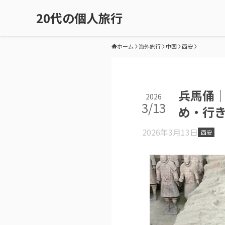
20代の個人旅行
ホーム
海外旅行
中国
西安
兵馬俑
2026
3/13
め・行
2026年3月13日
西安