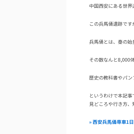
中国西安にある世界
この兵馬俑遺跡ですが
兵馬俑とは、秦の始
その数なんと8,00
歴史の教科書やパン
というわけで本記事
見どころや行き方、
» 西安兵馬俑専車1