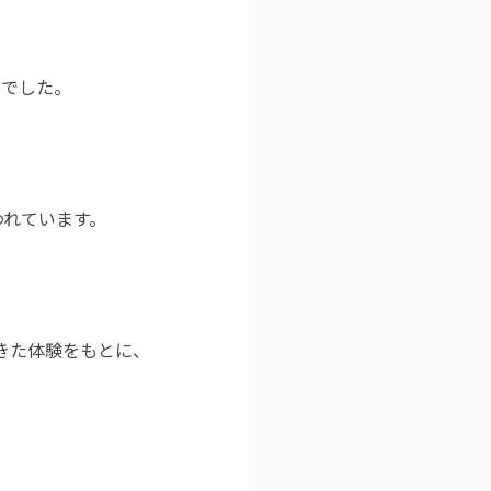
までした。
われています。
。
きた体験をもとに、