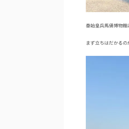
秦始皇兵馬俑博物館
まず立ちはだかるの