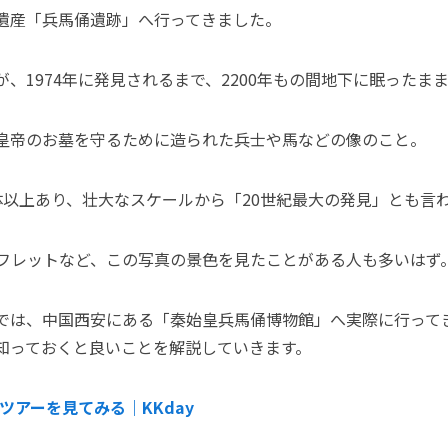
遺産「兵馬俑遺跡」へ行ってきました。
、1974年に発見されるまで、2200年もの間地下に眠ったま
皇帝のお墓を守るために造られた兵士や馬などの像のこと。
0体以上あり、壮大なスケールから「20世紀最大の発見」とも言
フレットなど、この写真の景色を見たことがある人も多いはず
では、中国西安にある「秦始皇兵馬俑博物館」へ実際に行って
知っておくと良いことを解説していきます。
日ツアーを見てみる｜KKday