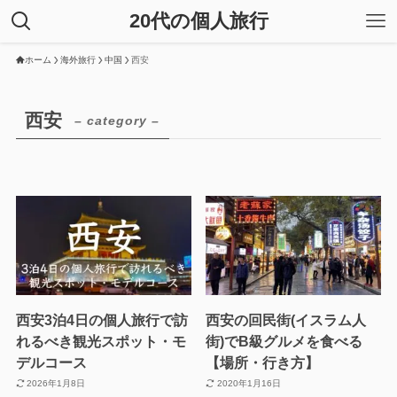
20代の個人旅行
ホーム
海外旅行
中国
西安
西安
– category –
西安3泊4日の個人旅行で訪
西安の回民街(イスラム人
れるべき観光スポット・モ
街)でB級グルメを食べる
デルコース
【場所・行き方】
2026年1月8日
2020年1月16日