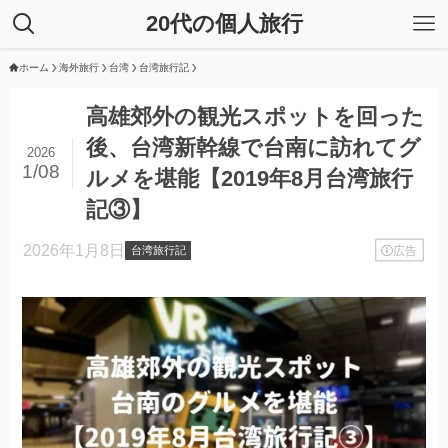
20代の個人旅行
ホーム
海外旅行
台湾
台湾旅行記
高雄郊外の観光スポットを回った
後、台湾新幹線で台南に訪れてグ
2026
1/08
ルメを堪能【2019年8月台湾旅行
記③】
2026年1月8日
広告
台湾旅行記