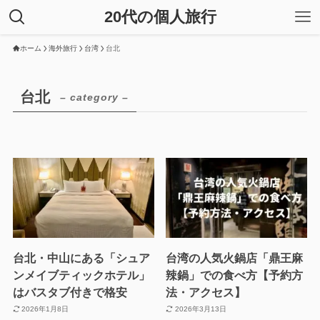
20代の個人旅行
ホーム
海外旅行
台湾
台北
台北
– category –
台北・中山にある「シュア
台湾の人気火鍋店「鼎王麻
ンメイブティックホテル」
辣鍋」での食べ方【予約方
はバスタブ付きで格安
法・アクセス】
2026年1月8日
2026年3月13日